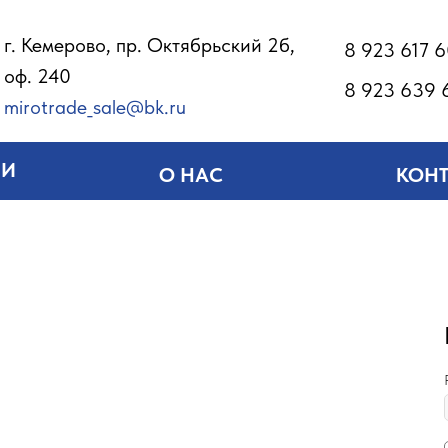
г. Кемерово, пр. Октябрьский 2б,
8 923 617 
оф. 240
8 923 639 
mirotrade_sale@bk.ru
ИИ
О НАС
КОН