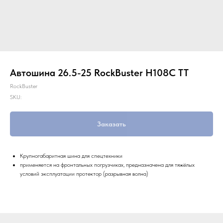
Автошина 26.5-25 RockBuster H108С TT
RockBuster
SKU:
Заказать
Крупногабаритная шина для спецтехники
применяется на фронтальных погрузчиках, предназначена для тяжёлых
условий эксплуатации протектор (разрывная волна)