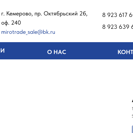
г. Кемерово, пр. Октябрьский 2б,
8 923 617 
оф. 240
8 923 639 
mirotrade_sale@bk.ru
ИИ
О НАС
КОН