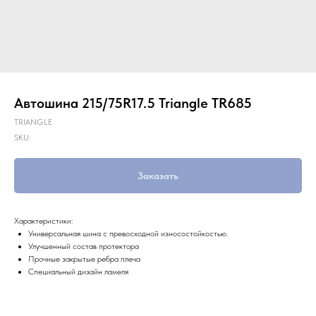
Автошина 215/75R17.5 Triangle TR685
TRIANGLE
SKU:
Заказать
Характеристики:
Универсальная шина с превосходной износостойкостью.
Улучшенный состав протектора
Прочные закрытые ребра плеча
Специальный дизайн ламеля