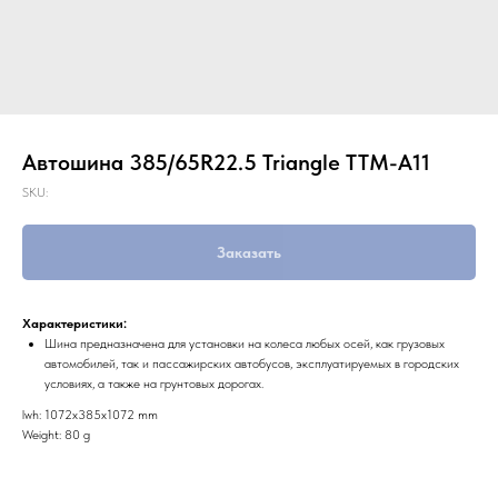
Автошина 385/65R22.5 Triangle TTM-A11
SKU:
Заказать
Характеристики:
Шина предназначена для установки на колеса любых осей, как грузовых
автомобилей, так и пассажирских автобусов, эксплуатируемых в городских
условиях, а также на грунтовых дорогах.
lwh: 1072x385x1072 mm
Weight: 80 g