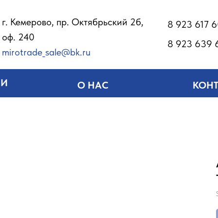
г. Кемерово, пр. Октябрьский 2б,
8 923 617 
оф. 240
8 923 639 
mirotrade_sale@bk.ru
ИИ
О НАС
КОН