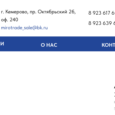
г. Кемерово, пр. Октябрьский 2б,
8 923 617 
оф. 240
8 923 639 
mirotrade_sale@bk.ru
ИИ
О НАС
КОН