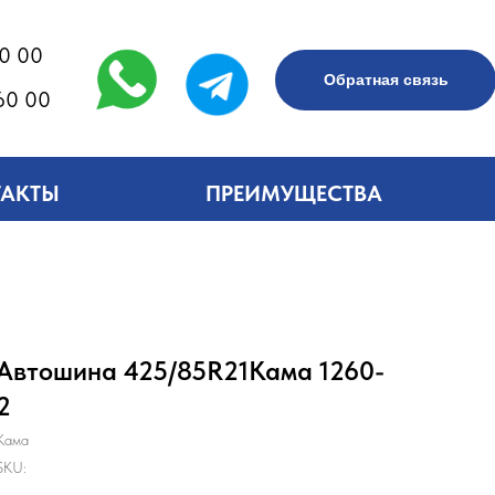
60 00
Обратная связь
60 00
ТАКТЫ
ПРЕИМУЩЕСТВА
Автошина 425/85R21Кама 1260-
2
Кама
SKU: