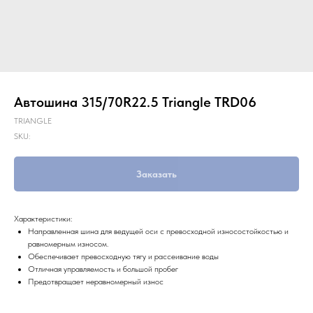
Автошина 315/70R22.5 Triangle TRD06
TRIANGLE
SKU:
Заказать
Характеристики:
Направленная шина для ведущей оси с превосходной износостойкостью и
равномерным износом.
Обеспечивает превосходную тягу и рассеивание воды
Отличная управляемость и большой пробег
Предотвращает неравномерный износ