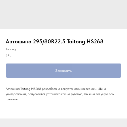
Автошина 295/80R22.5 Taitong HS268
Taitong
SKU:
Заказать
Автошина Taitong HS268 разработана для установки на все оси. Шина
универсальная, допускается установка как на рулевую, так и на ведущую ось
грузовика.