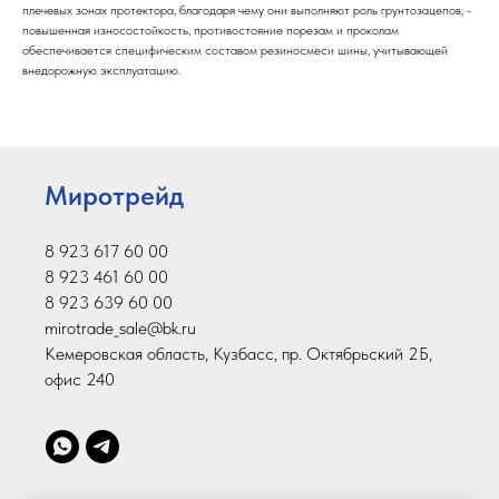
плечевых зонах протектора, благодаря чему они выполняют роль грунтозацепов; -
повышенная износостойкость, противостояние порезам и проколам
обеспечивается специфическим составом резиносмеси шины, учитывающей
внедорожную эксплуатацию.
Миротрейд
8 923 617 60 00
8 923 461 60 00
8 923 639 60 00
mirotrade_sale@bk.ru
Кемеровская область, Кузбасс, пр. Октябрьский 2Б,
офис 240