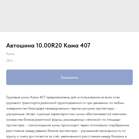
Автошина 10.00R20 Кама 407
Кама
SKU:
Заказать
Грузовые шины Кама 407 предназначены для использования на всех осях
грузового транспорта различной грузоподъёмности при движении по любым
поверхностям благодаря «внедорожным» чертам рисунка протектора. -
улучшенные тягово-сцепные характеристики шины обеспечиваются наличием
множества блоков различной формы, размещённых «ёлочкой» по площади
протектора; - самоочищение шины происходит через оптимально подобранное
расстояние между рядами блоков протектора; - улучшенная проходимость по
грунту и снегу достигается за счёт увеличенного расстояния между блоками в