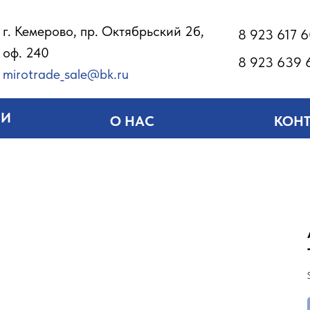
г. Кемерово, пр. Октябрьский 2б,
8 923 617 
оф. 240
8 923 639 
mirotrade_sale@bk.ru
ИИ
О НАС
КОН