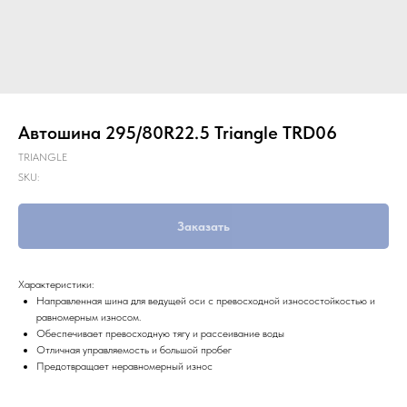
Автошина 295/80R22.5 Triangle TRD06
TRIANGLE
SKU:
Заказать
Характеристики:
Направленная шина для ведущей оси с превосходной износостойкостью и
равномерным износом.
Обеспечивает превосходную тягу и рассеивание воды
Отличная управляемость и большой пробег
Предотвращает неравномерный износ