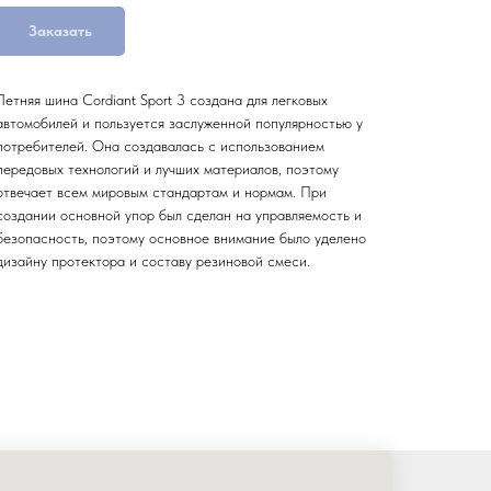
Заказать
Летняя шина Cordiant Sport 3 создана для легковых
автомобилей и пользуется заслуженной популярностью у
потребителей. Она создавалась с использованием
передовых технологий и лучших материалов, поэтому
отвечает всем мировым стандартам и нормам. При
создании основной упор был сделан на управляемость и
безопасность, поэтому основное внимание было уделено
дизайну протектора и составу резиновой смеси.