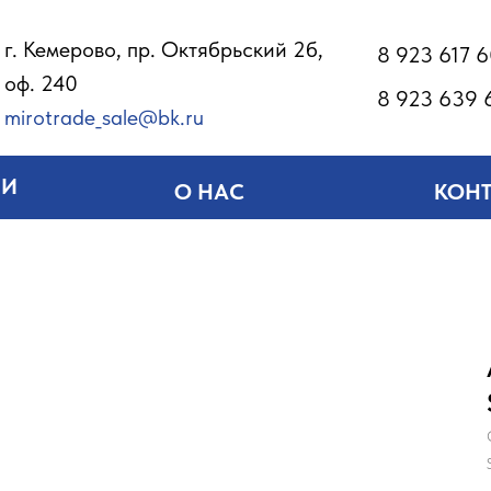
г. Кемерово, пр. Октябрьский 2б,
8 923 617 
оф. 240
8 923 639 
mirotrade_sale@bk.ru
ИИ
О НАС
КОН