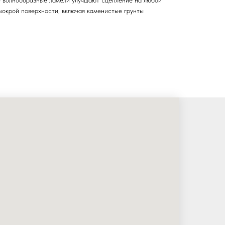
- волнообразные ламели улучшают сцепление на любой
мокрой поверхности, включая каменистые грунты