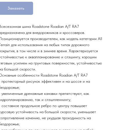
Заказать
Всесезонная шина Roadstone Roadian A/T RA7
предназначена для внедорожников и кроссоверов.
Позиционируется производителем, как модель категории All
Terrain для использования на любых типах дорожного
покрытия, в том числе и в зимнее время. Характеризуется
устойчивостью к аквапланированию и слэшингу, хорошим
тяговым усилием на грунтовых поверхностях, устойчивостью
на большой скорости.
Основные особенности Roadstone Roadian A/T RA7
- протекторный рисунок эффективен и на шоссе и на
бездорожье;
- увеличенные дренажные канавки препятствуют, как
гидропланированию, так и слэшпленнингу;
- составное продольное ребро по центру повышает
курсовую устойчивость на большой скорости, уменьшает
сопротивление качению, не ухудшая проходимость на
бездорожье;