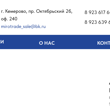
г. Кемерово, пр. Октябрьский 2б,
8 923 617 
оф. 240
8 923 639 
mirotrade_sale@bk.ru
ИИ
О НАС
КОН